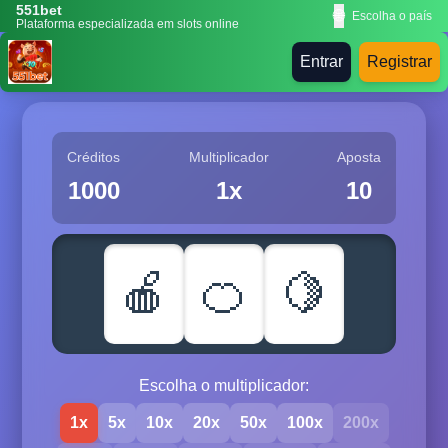
551bet
🌐
Escolha o país
Plataforma especializada em slots online
Entrar
Registrar
Créditos
Multiplicador
Aposta
1000
1x
10
🍎
🍊
🍋
Escolha o multiplicador:
1x
5x
10x
20x
50x
100x
200x