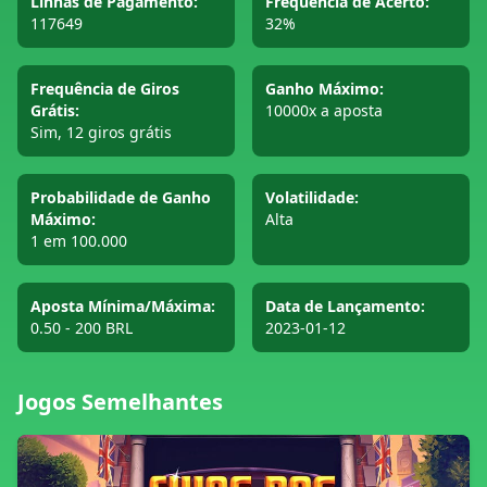
Linhas de Pagamento:
Frequência de Acerto:
117649
32%
Frequência de Giros
Ganho Máximo:
Grátis:
10000x a aposta
Sim, 12 giros grátis
Probabilidade de Ganho
Volatilidade:
Máximo:
Alta
1 em 100.000
Aposta Mínima/Máxima:
Data de Lançamento:
0.50 - 200 BRL
2023-01-12
Jogos Semelhantes