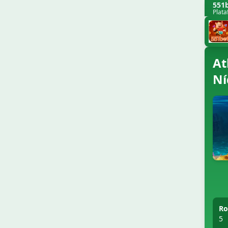
551
Plata
At
Ní
Ro
5