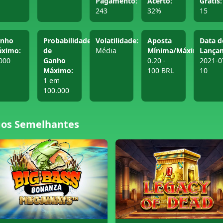
Pagamento:
Acerto:
Grátis:
243
32%
15
nho
Probabilidade
Volatilidade:
Aposta
Data d
ximo:
de
Média
Mínima/Máxima:
Lança
000
Ganho
0.20 -
2021-0
Máximo:
100 BRL
10
1 em
100.000
gos Semelhantes