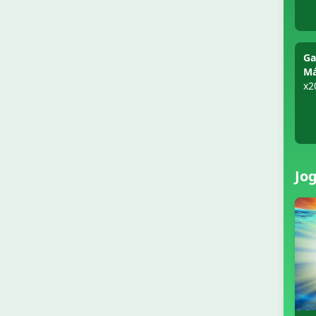
Ga
Má
x2
Jo