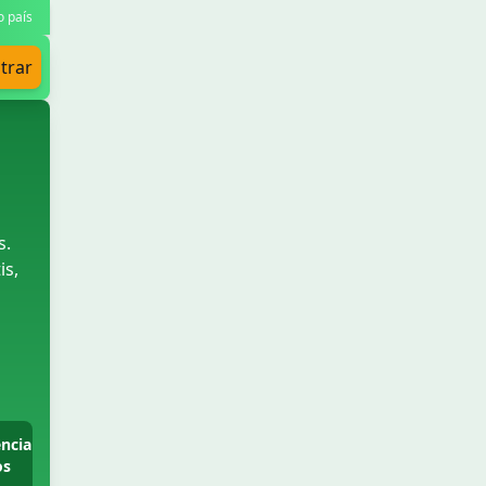
o país
trar
s.
is,
ncia
os